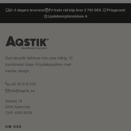
2–3 dagars leverans
Fri frakt vid köp över 2 795 SEK.
Prisgaranti
Ljudabsorptionsklass A
God akustik behöver inte vara tråkig. Vi
kombinerar klass A-ljudabsorption med
vacker design.
+45 53 518 518
info@aqstik.se
Søstvej 19
6200 Aabenraa
CVR: 4055 8039
OM OSS