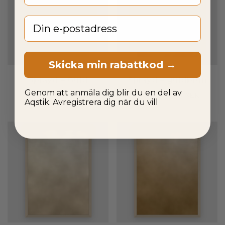
Email
Skicka min rabattkod →
Sprayd – Guld
Sprayd – guldbrun
Genom att anmäla dig blir du en del av
Från
1 295,00
SEK
Från
1 295,00
SEK
Aqstik. Avregistrera dig när du vill