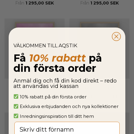
Från
1 295,00
SEK
Från
1 295,00
SEK
VÄLKOMMEN TILL AQSTIK
Få
10% rabatt
på
din första order
Anmäl dig och få din kod direkt – redo
att användas vid kassan
Sprayd – fuchsia
Sprayd – grafit
10% rabatt på din första order
Från
1 295,00
SEK
Från
1 295,00
SEK
Exklusiva erbjudanden och nya kollektioner
Inredningsinspiration till ditt hem
Fornavn