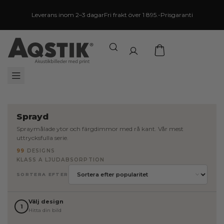
Leverans inom 2–3 dagar
Fri frakt över 1 895.-
Prisgaranti
Sprayd
Spraymålade ytor och färgdimmor med rå kant. Vår mest
uttrycksfulla serie.
99
DESIGNS
KLASS A LJUDABSORPTION
SORTERA EFTER
Välj design
1
Hitta din bild